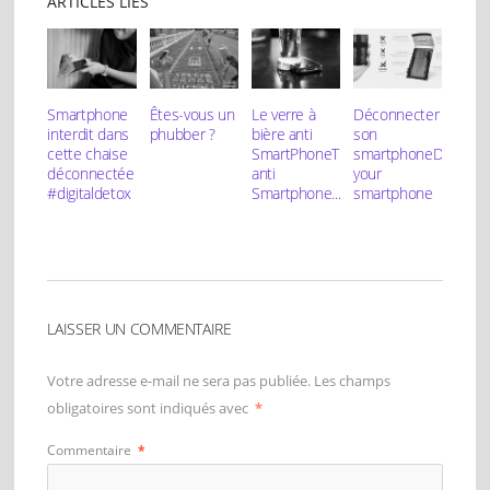
ARTICLES LIÉS
Smartphone
Êtes-vous un
Le verre à
Déconnecter
interdit dans
phubber ?
bière anti
son
cette chaise
SmartPhone
The
smartphone
Disconn
déconnectée
anti
your
#digitaldetox
Smartphone...
smartphone
LAISSER UN COMMENTAIRE
Votre adresse e-mail ne sera pas publiée.
Les champs
obligatoires sont indiqués avec
*
Commentaire
*