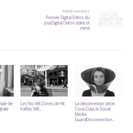
Article suivant »
Pensée Digital Detox du
jour
Digital Detox state of
mind
nale de
Les No Wifi Zones de Kit
La déconnexion selon
itale
Kat
No Wifi...
Coca-Cola, le Social
Media
Guard
Disconnection...