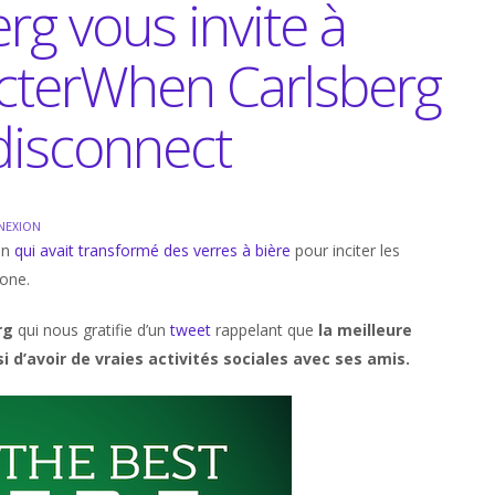
g vous invite à
cter
When Carlsberg
 disconnect
NEXION
en
qui avait transformé des verres à bière
pour inciter les
one.
rg
qui nous gratifie d’un
tweet
rappelant que
la meilleure
i d’avoir de vraies activités sociales avec ses amis.