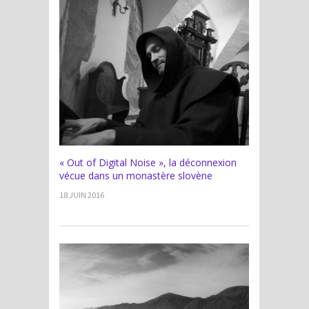
« Out of Digital Noise », la déconnexion
vécue dans un monastère slovène
18 JUIN 2016