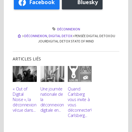
Facebook
Bluesky
DÉCONNEXION
DÉCONNEXION
,
DIGITAL DETOX
PENSÉE DIGITAL DETOX DU
JOUR
DIGITAL DETOX STATE OF MIND
ARTICLES LIÉS
« Out of
Une journée
Quand
Digital
nationale de
Carlsberg
Noise », la
la
vous invite à
déconnexion
déconnexion
vous
vécue dans...
digitale en...
déconnecter
When
Carlsberg...