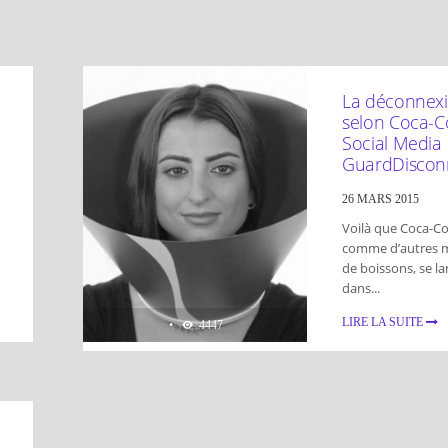
DÉCONNEXION
,
OBJETS
La déconnex
selon Coca-Co
Social Media
Guard
Disconn
26 MARS 2015
Voilà que Coca-Co
comme d’autres 
de boissons, se l
dans...
LIRE LA SUITE
•
4447