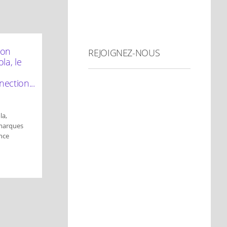
ion
REJOIGNEZ-NOUS
la, le
ection...
la,
marques
ance