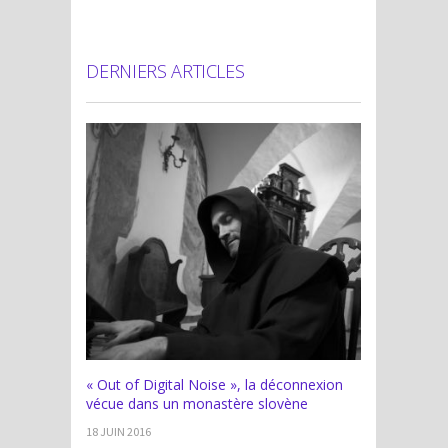
DERNIERS ARTICLES
« Out of Digital Noise », la déconnexion
vécue dans un monastère slovène
18 JUIN 2016