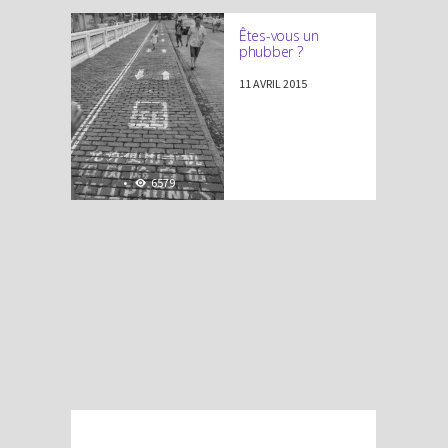
Êtes-vous un
phubber ?
11 AVRIL 2015
•
6579